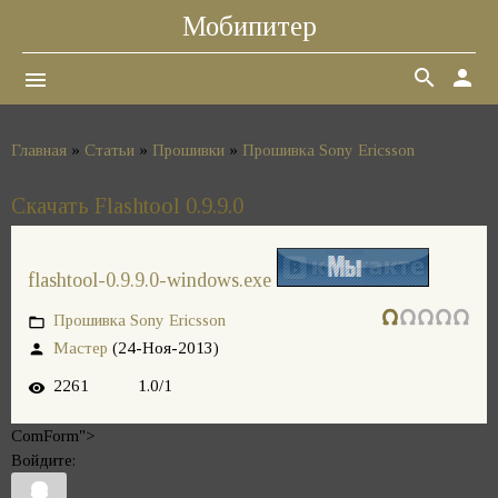
Мобипитер
search
person
menu
Главная
»
Статьи
»
Прошивки
»
Прошивка Sony Ericsson
Скачать Flashtool 0.9.9.0
flashtool-0.9.9.0-windows.exe
Прошивка Sony Ericsson
Мастер
(24-Ноя-2013)
2261
1.0
/
1
ComForm">
Войдите: